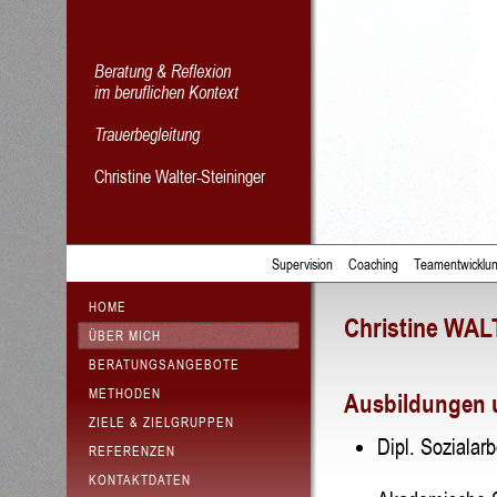
Beratung & Reflexion
im beruflichen Kontext
Trauerbegleitung
Christine Walter-Steininger
Supervision
Coaching
Teamentwicklu
HOME
Christine WA
ÜBER MICH
BERATUNGSANGEBOTE
METHODEN
Ausbildungen u
ZIELE & ZIELGRUPPEN
Dipl. Sozialar
REFERENZEN
KONTAKTDATEN