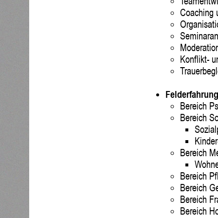
Teamentwi
Coaching u
Organisati
Seminaran
Moderatio
Konflikt- 
Trauerbeg
Felderfahrun
Bereich Ps
Bereich So
Sozial
Kinder
Bereich M
Wohnen
Bereich Pf
Bereich G
Bereich F
Bereich Ho