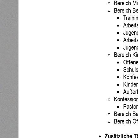
Bereich Mi
Bereich Be
Traini
Arbeit
Jugen
Arbeit
Jugen
Bereich Ki
Offene
Schuls
Konfe
Kinder
Außerf
Konfessio
Pastor
Bereich B
Bereich Öf
Zusätzliche Tä