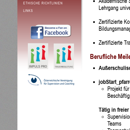
Akademische S
ETHISCHE RICHTLINIEN
Lehrgang unive
LINKS
Zertifizierte 
Bildungsmana
Zertifizierte T
Berufliche Meil
Außerschulisc
jobStart_pfarr
Projekt fü
Beschäftig
Tätig in freier
Supervisio
Teams