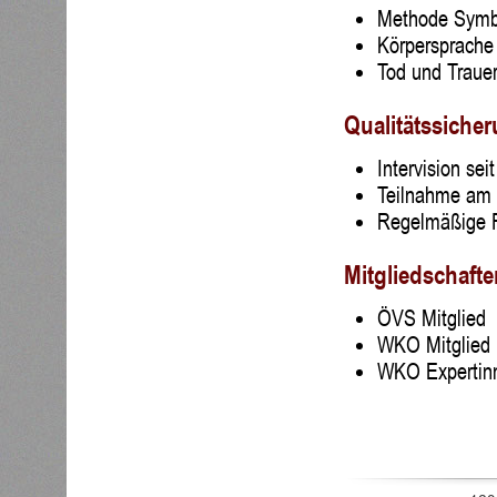
Methode Symb
Körpersprache
Tod und Traue
Qualitätssiche
Intervision sei
Teilnahme am 
Regelmäßige F
Mitgliedschafte
ÖVS Mitglied
WKO Mitglied
WKO Expertinn